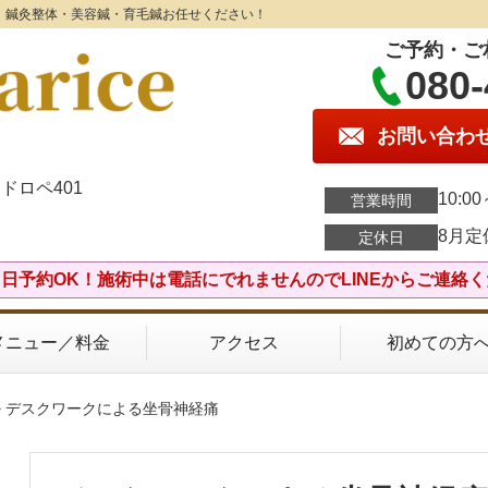
e】鍼灸整体・美容鍼・育毛鍼お任せください！
ご予約・ご
080-
お問い合わ
ドロペ401
10:0
営業時間
8月定
定休日
日予約OK！施術中は電話にでれませんのでLINEからご連絡
メニュー／料金
アクセス
初めての方
> デスクワークによる坐骨神経痛