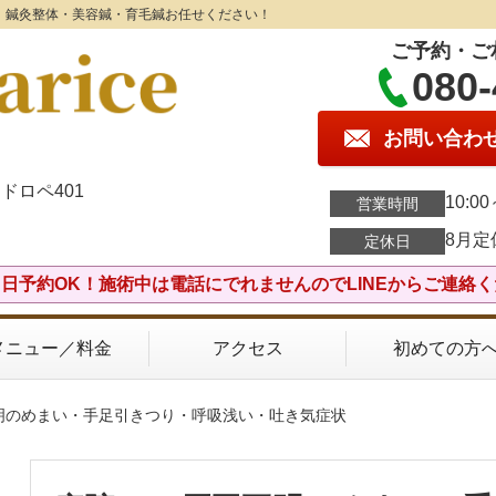
e】鍼灸整体・美容鍼・育毛鍼お任せください！
ご予約・ご
080-
お問い合わ
ドロペ401
10:0
営業時間
8月定
定休日
日予約OK！施術中は電話にでれませんのでLINEからご連絡
メニュー／料金
アクセス
初めての方
明のめまい・手足引きつり・呼吸浅い・吐き気症状